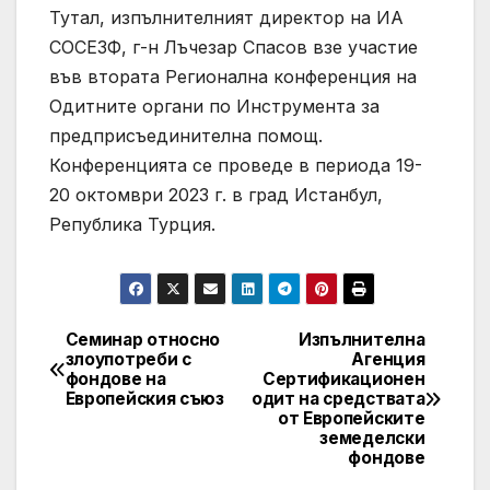
Тутал, изпълнителният директор на ИА
СОСЕЗФ, г-н Лъчезар Спасов взе участие
във втората Регионална конференция на
Одитните органи по Инструмента за
предприсъединителна помощ.
Конференцията се проведе в периода 19-
20 октомври 2023 г. в град Истанбул,
Република Турция.
Семинар относно
Изпълнителна
Post
злоупотреби с
Агенция
фондове на
Сертификационен
navigation
Европейския съюз
одит на средствата
от Европейските
земеделски
фондове