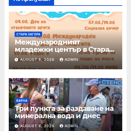
СТАРА ЗАГОРА
Международният
младежки център в Стара
Загора представя богата
AUGUST 6, 2026
ADMIN
програма от инициативи
през август
ВАРНА
Три пункта за раздаване на
минерална вода и днес
AUGUST 6, 2026
ADMIN