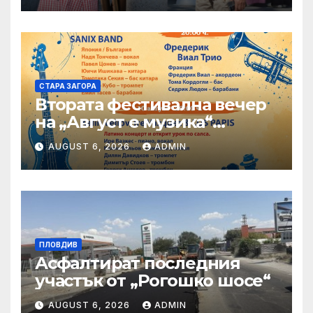
СТАРА ЗАГОРА
Втората фестивална вечер
на „Август е музика“
посреща Фредерик Виал
AUGUST 6, 2026
ADMIN
Трио
ПЛОВДИВ
Асфалтират последния
участък от „Рогошко шосе“
AUGUST 6, 2026
ADMIN