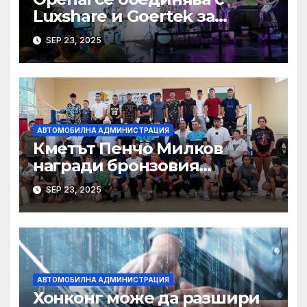
Luxshare и Goertek за
разработване на ново AI
SEP 23, 2025
устройство · Technode
АВТОМОБИЛНА АДМИНИСТРАЦИЯ
Кметът Пенчо Милков
награди бронзовия
медалист от Световното по
SEP 23, 2025
бокс Радослав Росенов
АВТОМОБИЛНА АДМИНИСТРАЦИЯ
Хонконг може да разшири