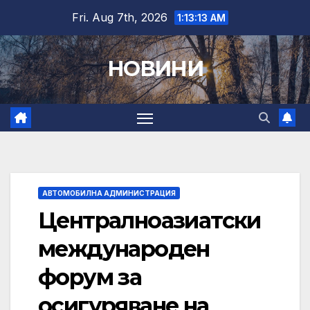
Skip
Fri. Aug 7th, 2026
1:13:13 AM
to
content
НОВИНИ
АВТОМОБИЛНА АДМИНИСТРАЦИЯ
Централноазиатски
международен
форум за
осигуряване на