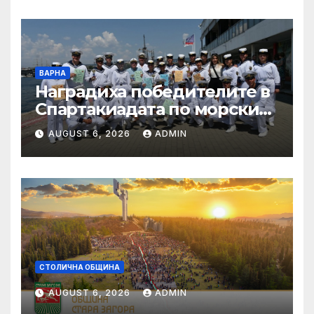
ВАРНА
Наградиха победителите в
Спартакиадата по морските
спортове на
AUGUST 6, 2026
ADMIN
Военноморските сили
СТОЛИЧНА ОБЩИНА
AUGUST 6, 2026
ADMIN