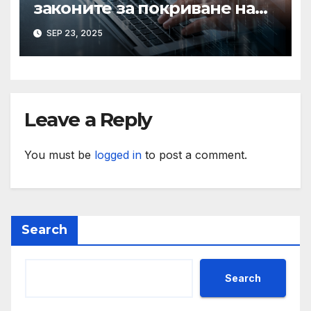
законите за покриване на
използването на ИИ при
SEP 23, 2025
сексуални престъпления,
казва началникът на
сигурността
Leave a Reply
You must be
logged in
to post a comment.
Search
Search