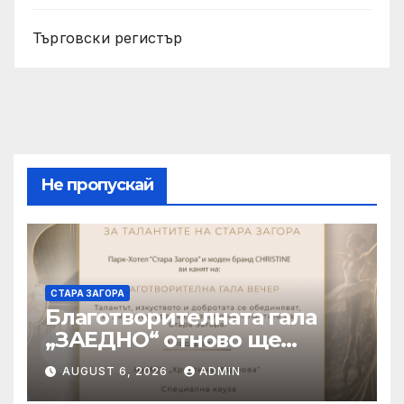
Търговски регистър
Не пропускай
СТАРА ЗАГОРА
Благотворителната гала
„ЗАЕДНО“ отново ще
подкрепи талантливите
AUGUST 6, 2026
ADMIN
деца на Стара Загора