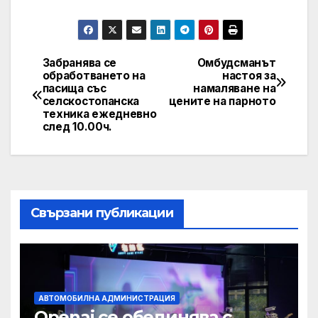
Забранява се
Омбудсманът
Post
обработването на
настоя за
пасища със
намаляване на
navigation
селскостопанска
цените на парното
техника ежедневно
след 10.00ч.
Свързани публикации
АВТОМОБИЛНА АДМИНИСТРАЦИЯ
Openai се обединява с