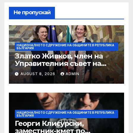
Не пропускай
НАЦИОНАЛНОТО СДРУЖЕНИЕ НА ОБЩИНИТЕ В РЕПУБЛИКА
БЪЛГАРИЯ
Златко Живков, член на
Управителния съвет на
НСОРБ и кмет на община
AUGUST 8, 2026
ADMIN
Монтана: Бюджетът на
държавата и общините не
отговаря на очакванията за
по-високи доходи
НАЦИОНАЛНОТО СДРУЖЕНИЕ НА ОБЩИНИТЕ В РЕПУБЛИКА
БЪЛГАРИЯ
Георги Клисурски,
заместник-кмет по