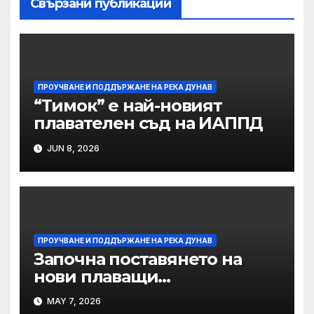
Свързани публикации
ПРОУЧВАНЕ И ПОДДЪРЖАНЕ НА РЕКА ДУНАВ
“Тимок” е най-новият
плавателен съд на ИАППД
JUN 8, 2026
ПРОУЧВАНЕ И ПОДДЪРЖАНЕ НА РЕКА ДУНАВ
Започна поставянето на
нови плаващи
навигационни знаци в
MAY 7, 2026
българо-румънския участък