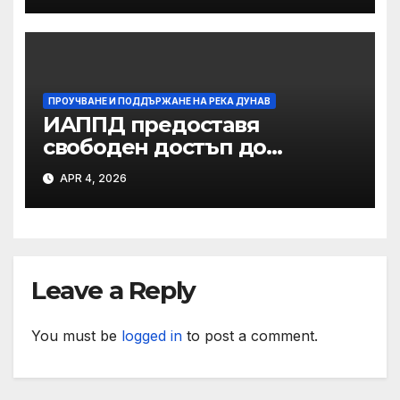
на река Дунав
ПРОУЧВАНЕ И ПОДДЪРЖАНЕ НА РЕКА ДУНАВ
ИАППД предоставя
свободен достъп до
хидроложките данни за
APR 4, 2026
река Дунав
Leave a Reply
You must be
logged in
to post a comment.