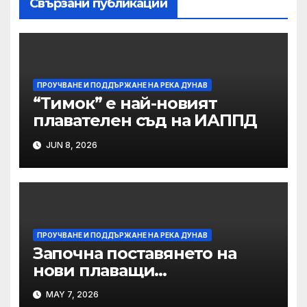
Свързани публикации
ПРОУЧВАНЕ И ПОДДЪРЖАНЕ НА РЕКА ДУНАВ
“Тимок” е най-новият
плавателен съд на ИАППД
JUN 8, 2026
ПРОУЧВАНЕ И ПОДДЪРЖАНЕ НА РЕКА ДУНАВ
Започна поставянето на
нови плаващи
навигационни знаци в
MAY 7, 2026
българо-румънския участък