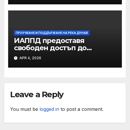
на река Дунав
ПРОУЧВАНЕ И ПОДДЪРЖАНЕ НА РЕКА ДУНАВ
ИАППД предоставя
свободен достъп до
хидроложките данни за
APR 4, 2026
река Дунав
Leave a Reply
You must be
logged in
to post a comment.