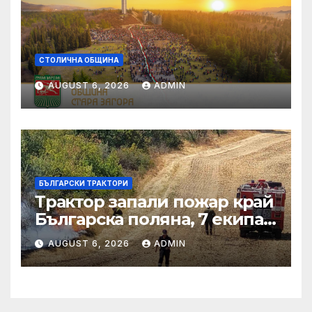
СТОЛИЧНА ОБЩИНА
AUGUST 6, 2026
ADMIN
БЪЛГАРСКИ ТРАКТОРИ
Трактор запали пожар край
Българска поляна, 7 екипа
гасят огъня
AUGUST 6, 2026
ADMIN