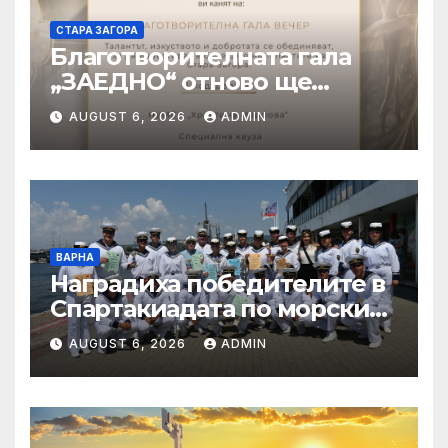
СТАРА ЗАГОРА
Благотворителната гала
„ЗАЕДНО“ отново ще
подкрепи талантливите
AUGUST 6, 2026
ADMIN
деца на Стара Загора
ВАРНА
Наградиха победителите в
Спартакиадата по морските
спортове на
AUGUST 6, 2026
ADMIN
Военноморските сили