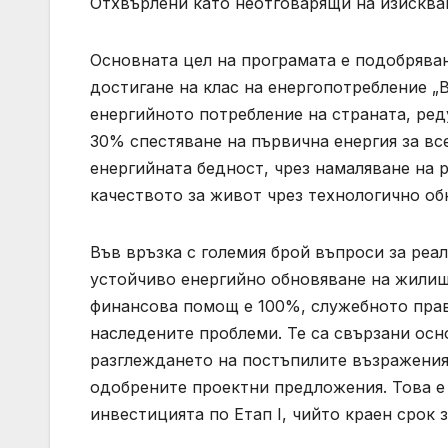
Отхвърлени като неотговарящи на изискван
Основната цел на програмата е подобрява
достигане на клас на енергопотребление 
енергийното потребление на страната, ред
30% спестяване на първична енергия за вс
енергийната бедност, чрез намаляване на р
качеството за живот чрез технологично об
Във връзка с големия брой въпроси за реа
устойчиво енергийно обновяване на жилищн
финансова помощ е 100%, служебното прав
наследените проблеми. Те са свързани осно
разглеждането на постъпилите възражения
одобрените проектни предложения. Това е 
инвестицията по Етап I, чийто краен срок з