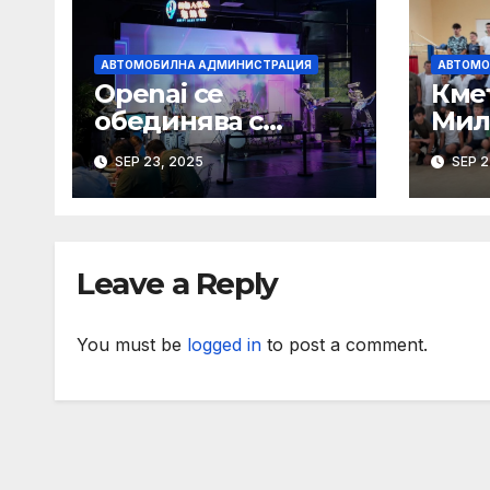
АВТОМОБИЛНА АДМИНИСТРАЦИЯ
АВТОМО
Openai се
Кме
обединява с
Мил
Luxshare и Goertek
бро
SEP 23, 2025
SEP 2
за разработване на
мед
ново AI устройство
Све
· Technode
бок
Рос
Leave a Reply
You must be
logged in
to post a comment.