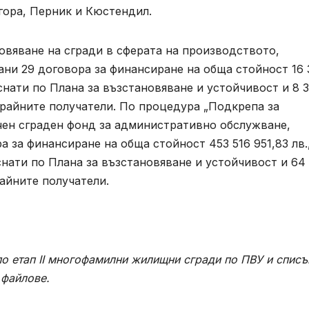
агора, Перник и Кюстендил.
овяване на сгради в сферата на производството,
ани 29 договора за финансиране на обща стойност 16 
тпуснати по Плана за възстановяване и устойчивост и 8 
 крайните получатели. По процедура „Подкрепа за
чен сграден фонд за административно обслужване,
а за финансиране на обща стойност 453 516 951,83 лв.
уснати по Плана за възстановяване и устойчивост и 64
райните получатели.
по етап II многофамилни жилищни сгради по ПВУ
и
списъ
 файлове.