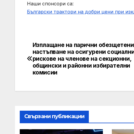
Наши спонсори са:
Български трактори на добри цени при из
Изплащане на парични обезщетени
Post
настъпване на осигурени социалн
navigation
рискове на членове на секционни,
общински и районни избирателни
комисии
Свързани публикации