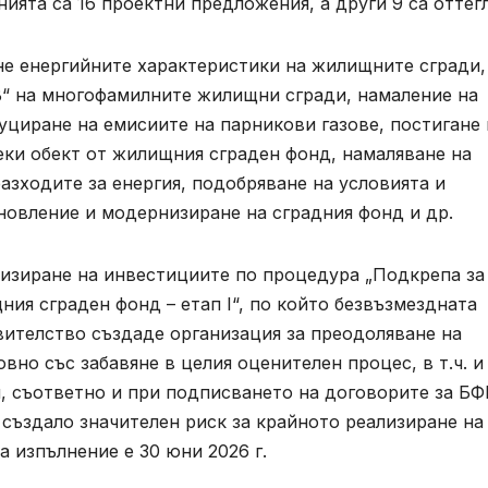
ията са 16 проектни предложения, а други 9 са оттег
не енергийните характеристики на жилищните сгради,
„В“ на многофамилните жилищни сгради, намаление на
уциране на емисиите на парникови газове, постигане 
еки обект от жилищния сграден фонд, намаляване на
азходите за енергия, подобряване на условията и
новление и модернизиране на сградния фонд и др.
лизиране на инвестициите по процедура „Подкрепа за
ия сграден фонд – етап I“, по който безвъзмездната
ителство създаде организация за преодоляване на
вно със забавяне в целия оценителен процес, в т.ч. и
, съответно и при подписването на договорите за БФ
създало значителен риск за крайното реализиране на
а изпълнение е 30 юни 2026 г.