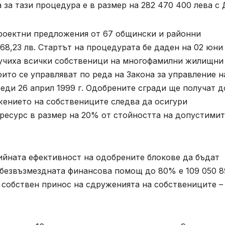
 за тази процедура е в размер на 282 470 400 лева с 
роектни предложения от 67 общински и районни
68,23 лв. Стартът на процедурата бе даден на 02 юни
лучиха всички собственици на многофамилни жилищни
оито се управляват по реда на Закона за управление н
еди 26 април 1999 г. Одобрените сгради ще получат д
ението на собствениците следва да осигури
 ресурс в размер на 20% от стойността на допустими
ийната ефективност на одобрените блокове да бъдат
х безвъзмездната финансова помощ до 80% е 109 050 8
 са собствен принос на сдруженията на собствениците –