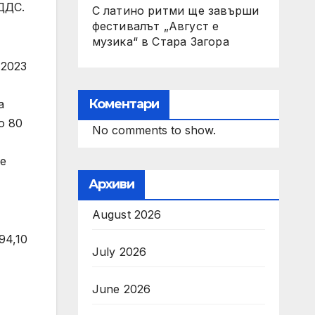
ДДС.
С латино ритми ще завърши
фестивалът „Август е
музика“ в Стара Загора
 2023
Коментари
а
о 80
No comments to show.
те
Архиви
August 2026
94,10
July 2026
June 2026