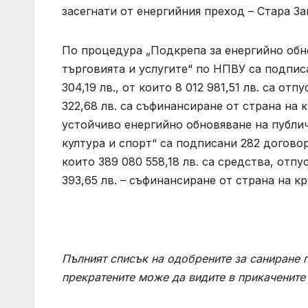
засегнати от енергийния преход – Стара З
По процедура „Подкрепа за енергийно обн
търговията и услугите“ по НПВУ са подпис
304,19 лв., от които 8 012 981,51 лв. са о
322,68 лв. са съфинансиране от страна на
устойчиво енергийно обновяване на публи
култура и спорт“ са подписани 282 договор
които 389 080 558,18 лв. са средства, отп
393,65 лв. – съфинансиране от страна на к
Пълния
т
списък на одобрените за саниране 
прекратените
може да видите в прикачените