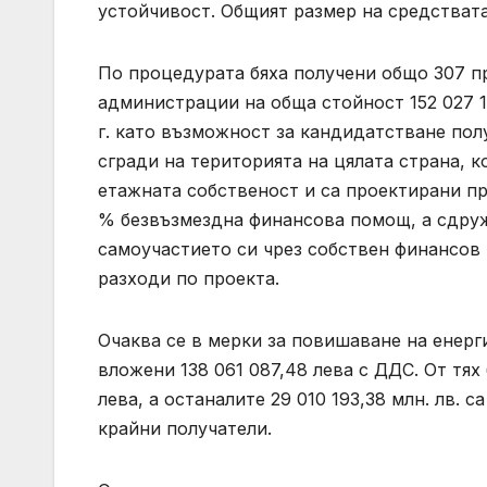
устойчивост. Общият размер на средствата
По процедурата бяха получени общо 307 п
администрации на обща стойност 152 027 1
г. като възможност за кандидатстване по
сгради на територията на цялата страна, к
етажната собственост и са проектирани пр
% безвъзмездна финансова помощ, а сдруж
самоучастието си чрез собствен финансов
разходи по проекта.
Очаква се в мерки за повишаване на енерг
вложени 138 061 087,48 лева с ДДС. От тя
лева, а останалите 29 010 193,38 млн. лв.
крайни получатели.