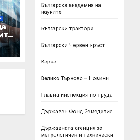
Българска академия на
науките
Я
да
Български трактори
ите
а
Български Червен кръст
а
лни
Варна
ът
Велико Търново – Новини
Главна инспекция по труда
Държавен Фонд Земеделие
Държавната агенция за
метрологичен и технически