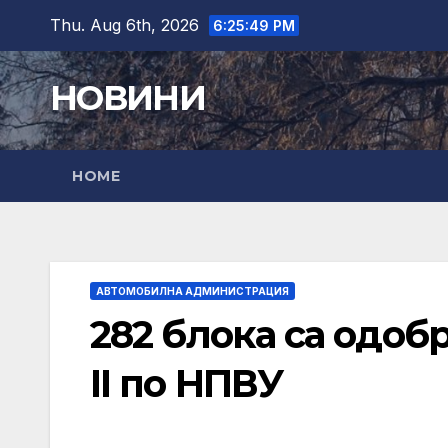
Skip
Thu. Aug 6th, 2026
6:25:50 PM
to
content
НОВИНИ
HOME
АВТОМОБИЛНА АДМИНИСТРАЦИЯ
282 блока са одоб
II по НПВУ