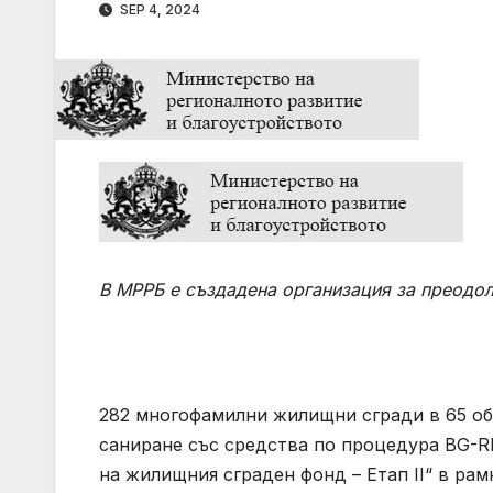
SEP 4, 2024
В МРРБ е създадена организация за преодол
282 многофамилни жилищни сгради в 65 о
саниране със средства по процедура BG-R
на жилищния сграден фонд – Етап II“ в ра