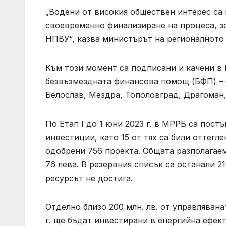
„Водени от високия обществен интерес са 
своевременно финализиране на процеса, за
НПВУ“, казва министърът на регионалното 
Към този момент са подписани и качени в
безвъзмездната финансова помощ (БФП) – 6
Белослав, Мездра, Тополовград, Драгоман,
По Етап I до 1 юни 2023 г. в МРРБ са пос
инвестиции, като 15 от тях са били оттегле
одобрени 756 проекта. Общата разполагаем
76 лева. В резервния списък са останали 2
ресурсът не достига.
Отделно близо 200 млн. лв. от управляван
г. ще бъдат инвестирани в енергийна ефе