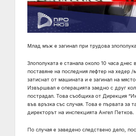
Млад мъж е загинал при трудова злополук
Злополуката е станала около 10 часа днес
поставяне на последния лефтер на хедер /
затиснат от машината и е загинал на място.
Извършвал е операцията заедно с друг коле
пострадал. Това съобщиха от Дирекция “И
във връзка със случая. Това е първата за т
директорът на инспекцията Ангел Петков.
По случая е заведено следствено дело, по