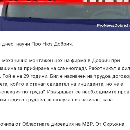
а днес, научи Про Нюз Добрич.
 в механично монтажен цех на фирма в Добрич при
машина за прибиране на слънчоглед/. Работникът е бил
 Той е на 29 години. Бил е назначен на трудов догово
га, който е станал свидетел на инцидента, но не е
нспекция по труда”. Извършват се необходимите пров
ази година трудова злополука със загинал, каза
сочиха от Областната дирекция на МВР. От Окръжна