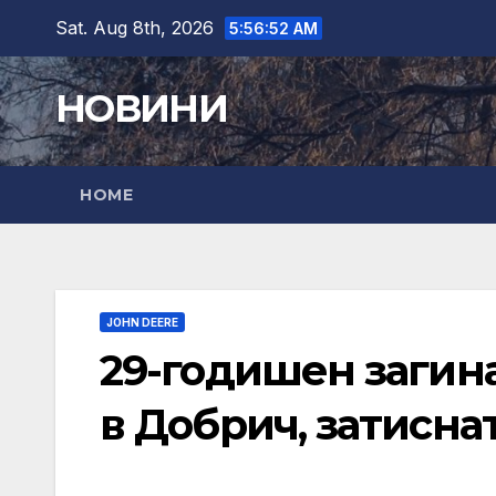
Skip
Sat. Aug 8th, 2026
5:56:54 AM
to
content
НОВИНИ
HOME
JOHN DEERE
29-годишен загина
в Добрич, затисна