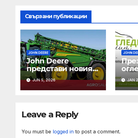
Свързани публикации
JOHN DEERE
JOHN DE
John Deere
Пре
представи новия
огле
флагман сред
зем
JUN 5, 2026
JAN 2
самоходните си
маш
пръскачки – модел
500R
Leave a Reply
You must be
logged in
to post a comment.