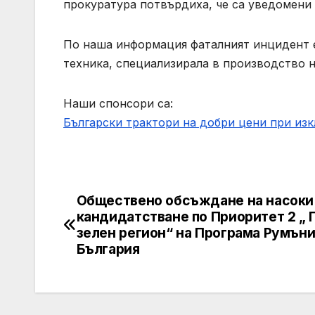
прокуратура потвърдиха, че са уведомени з
По наша информация фаталният инцидент е
техника, специализирала в производство н
Наши спонсори са:
Български трактори на добри цени при из
Обществено обсъждане на насоки
Post
кандидатстване по Приоритет 2 „ 
navigation
зелен регион“ на Програма Румъни
България