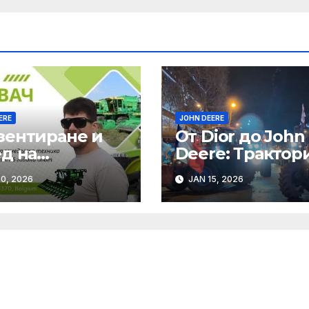
ERE
JOHN DEERE
зентиране и
От Dior до John
д на
Deere: Трактор
еделски
Шанз Елизе
0, 2026
JAN 15, 2026
ини