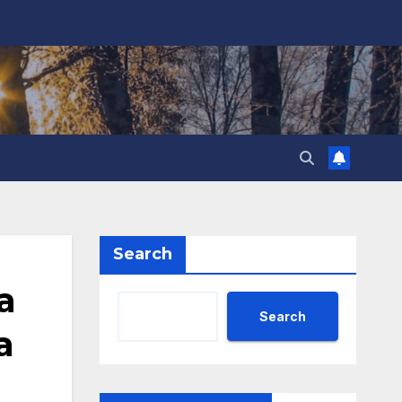
Search
а
Search
а