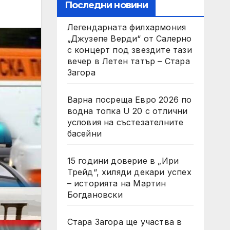
Последни новини
Легендарната филхармония
„Джузепе Верди“ от Салерно
с концерт под звездите тази
вечер в Летен татър – Стара
Загора
Варна посреща Евро 2026 по
водна топка U 20 с отлични
условия на състезателните
басейни
15 години доверие в „Ири
Трейд“, хиляди декари успех
– историята на Мартин
Богдановски
Стара Загора ще участва в