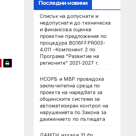
Последни новини
Списък на допуснати и
недопуснати до техническа
и финансова оценка
проектни предложения по
процедура BG16FFPR003-
4.011 –Компонент 2 по
Програма “Развитие на
регионите” 2021-2027 г.
НСОРБ и МВР проведоха
заключителна среща по
проекта на наредбата за
общинските системи за
автоматизиран контрол на
нарушенията по Закона за
движението по пътищата
ДАМТН издаде 31 бр.