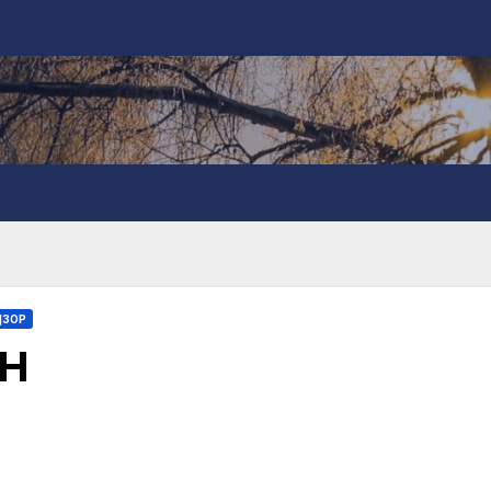
ДЗОР
ТН