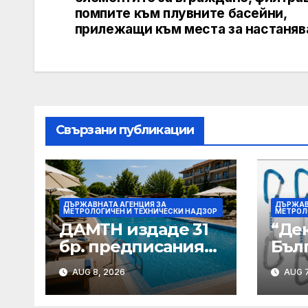
помпите към плувните басейни,
прилежащи към места за настаняв
Свързани публикации
ДЪРЖАВНАТА АГЕНЦИЯ ЗА
ДЪРЖАВ
МЕТРОЛОГИЧЕН И ТЕХНИЧЕСКИ НАДЗОР
МЕТРОЛ
ДАМТН издаде 31
“Де
бр. предписания
Бъл
на лица,
пре
AUG 8, 2026
AUG 7
стопанисващи
дей
плувни басейни
изте