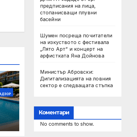
предписания на лица,
стопанисващи плувни
басейни
Шумен посреща почитатели
на изкуството с фестивала
„Лято Арт“ и концерт на
арфистката Яна Дойнова
Министър Абровски:
Дигитализацията на ловния
сектор е следващата стъпка
НАДЗОР
Коментари
и
No comments to show.
31