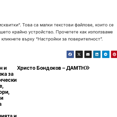
исквитки“. Това са малки текстови файлове, които се
ашето крайно устройство. Прочетете как използваме
о кликнете върху “Настройки за поверителност”.
н и
Христо Бондоков – ДАМТН
ка за
нически
е,
ори,
 и
а
цията и