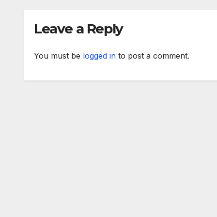
паз
с ка
Leave a Reply
алп
кат
You must be
logged in
to post a comment.