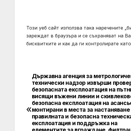
Този уеб сайт използва така наречените „б
зареждат в браузъра и се съхраняват на В
бисквитките и как да ги контролирате кат
Държавна агенция за метрологиче
Post
технически надзор извърши провер
navigation
безопасната експлоатация на път
висящи въжени линии и скивлеков
безопасна експлоатация на асансь
монтирани в места за настаняване
правилната и безопасна техническ
експлоатация и поддръжка на
елементите за вграждане, филтра