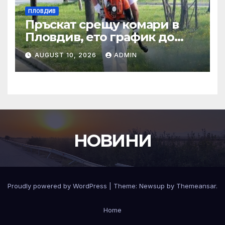
ПЛОВДИВ
Пръскат срещу комари в
Пловдив, ето график до
края на август
AUGUST 10, 2026
ADMIN
НОВИНИ
Proudly powered by WordPress
|
Theme:
Newsup
by
Themeansar
.
Home