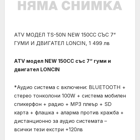
ATV МОДЕЛ TS-50N NEW 150CC СЪС 7“
ГУМИ И ДВИГАТЕЛ LONCIN, 1 499 лв
ATV модел NEW 150CC със 7“ гуми и
двигател LONCIN
*Аудио система с включени: BLUETOOTH +
стерео тонколoни 100W + система мобилен
спикерфон + радио + MP3 плеър + SD
карта + флашка + аларма против кражба +
дистанционно за аудио системата –
всички тези екстри +120лв