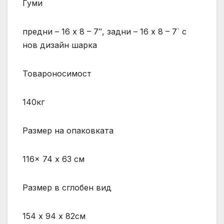
Гуми
предни – 16 х 8 – 7″, задни – 16 х 8 – 7` с
нов дизайн шарка
Товароносимост
140кг
Размер на опаковката
116x 74 х 63 см
Размер в сглобен вид
154 х 94 х 82cм