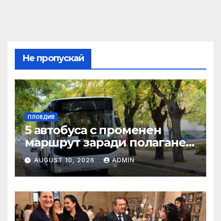
Не пропускай
ПЛОВДИВ
5 автобуса с променен
маршрут заради полагане
на топлопровод в район
AUGUST 10, 2026
ADMIN
„Западен“