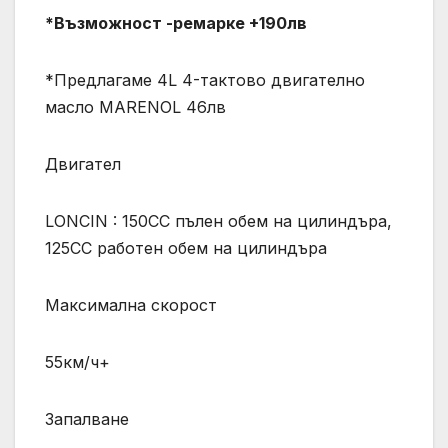
*Възможност -ремарке +190лв
*Предлагаме 4L 4-тактово двигателно
масло MARENOL 46лв
Двигател
LONCIN : 150CC пълен обем на цилиндъра,
125CC работен обем на цилиндъра
Максимална скорост
55км/ч+
Запалване