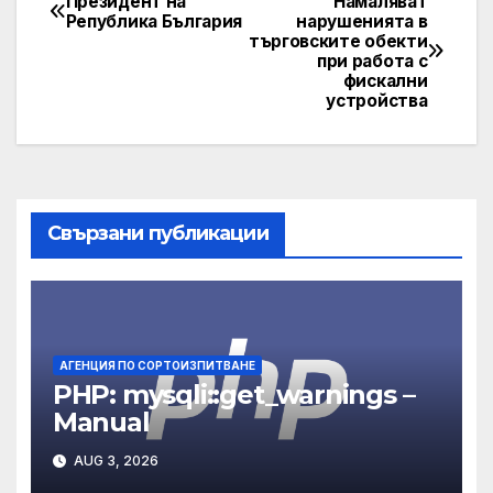
Президент на
Намаляват
Post
Република България
нарушенията в
търговските обекти
navigation
при работа с
фискални
устройства
Свързани публикации
АГЕНЦИЯ ПО СОРТОИЗПИТВАНЕ
PHP: mysqli::get_warnings –
Manual
AUG 3, 2026