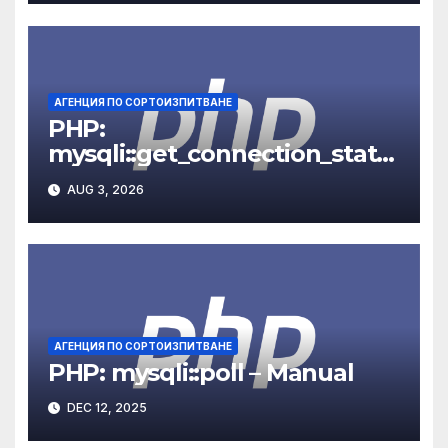
АГЕНЦИЯ ПО СОРТОИЗПИТВАНЕ
PHP:
mysqli::get_connection_stats
– Manual
AUG 3, 2026
АГЕНЦИЯ ПО СОРТОИЗПИТВАНЕ
PHP: mysqli::poll – Manual
DEC 12, 2025